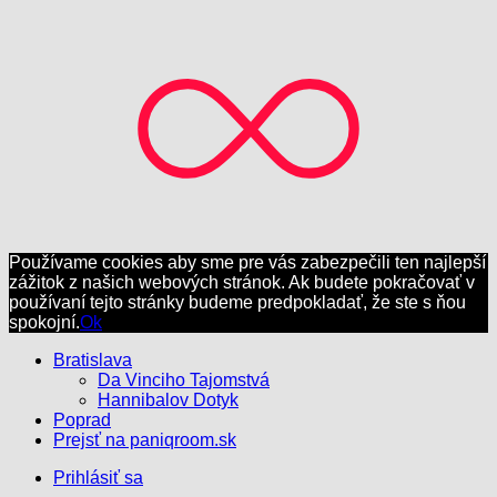
Používame cookies aby sme pre vás zabezpečili ten najlepší
zážitok z našich webových stránok. Ak budete pokračovať v
používaní tejto stránky budeme predpokladať, že ste s ňou
spokojní.
Ok
Bratislava
Da Vinciho Tajomstvá
Hannibalov Dotyk
Poprad
Prejsť na paniqroom.sk
Prihlásiť sa