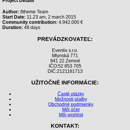
Project Details
Author:
8theme Team
Start Date:
11.23 am, 2 march 2015
Community contribution:
4.942.000 €
Duration:
48 days
PREVÁDZKOVATEĽ:
Eventix s.r.o.
Mlynská 771
941 22 Zemné
IČO:52 853 705
DIČ:2121161713
UŽITOČNÉ INFORMÁCIE:
Časté otázky
Možnosti platby
Obchodné podmienky
Môj účet
Môj wishlist
KONTAKT: