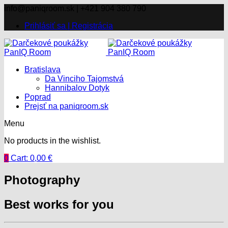
info@paniqroom.sk | +421 904 380 790
Prihlásiť sa | Registrácia
Bratislava
Da Vinciho Tajomstvá
Hannibalov Dotyk
Poprad
Prejsť na paniqroom.sk
Menu
No products in the wishlist.
0
Cart:
0,00
€
Photography
Best works for you