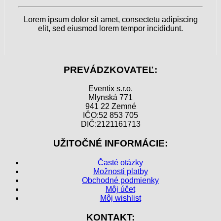
Lorem ipsum dolor sit amet, consectetu adipiscing
elit, sed eiusmod lorem tempor incididunt.
PREVÁDZKOVATEĽ:
Eventix s.r.o.
Mlynská 771
941 22 Zemné
IČO:52 853 705
DIČ:2121161713
UŽITOČNÉ INFORMÁCIE:
Časté otázky
Možnosti platby
Obchodné podmienky
Môj účet
Môj wishlist
KONTAKT: