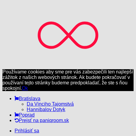
Používame cookies aby sme pre vás zabezpečili ten najlepší
zážitok z našich webových stránok. Ak budete pokračovať v
používaní tejto stránky budeme predpokladať, že ste s ňou
spokojní.
Ok
Bratislava
Da Vinciho Tajomstvá
Hannibalov Dotyk
Poprad
Prejsť na paniqroom.sk
Prihlásiť sa