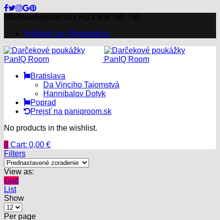
info@paniqroom.sk | +421 904 380 790
Prihlásiť sa | Registrácia
Bratislava
Da Vinciho Tajomstvá
Hannibalov Dotyk
Poprad
Prejsť na paniqroom.sk
Menu
No products in the wishlist.
0
Cart:
0,00
€
Filters
View as:
Grid
List
Show
Per page